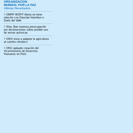
ORGANIZACION
MUNDIAL POR LA PAZ
Ultimas Novedades:
> OMPP WOFP Alerta no tiene
relación con Danclair Hamilton o
Dario del Valle
> Siria: Ban expresa preocupación
por declaraciones sobre posible uso
de armas químicas
> OIEA insta a adaptar la agricultura
al cambio climático
> ONU aplaude creación del
Viceministerio de Derechos
Humanos en Perú