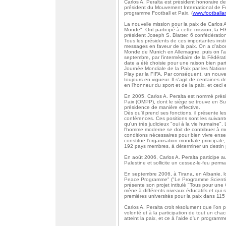
Carlos A. Peralta est président honoraire 
président du Mouvement International de Foo
programme Football et Paix. (
www.football
La nouvelle mission pour la paix de Carlos A
Monde". Ont participé à cette mission, la F
président Joseph S. Blatter, 6 confédératio
Tous les présidents de ces importantes insti
messages en faveur de la paix. On a d'abo
Monde de Munich en Allemagne, puis on l'a 
septembre, par l'intermédiaire de la Fédérat
date a été choisie pour une raison bien part
Journée Mondiale de la Paix par les Nations
Play par la FIFA. Par conséquent, un nouv
toujours en vigueur. Il s'agit de centaines
en l'honneur du sport et de la paix, et ceci e
En 2005, Carlos A. Peralta est nommé présid
Paix (OMPP), dont le siège se trouve en Su
présidence de manière effective.
Dès qu'il prend ses fonctions, il présente l
conférences. Ces positions sont les suivante
qu'un très judicieux "oui à la vie humain
l'homme moderne se doit de contribuer à met
conditions nécessaires pour bien vivre ense
constitue l'organisation mondiale principale,
192 pays membres, à déterminer un destin po
En août 2006, Carlos A. Peralta participe 
Palestine et sollicite un cessez-le-feu perm
En septembre 2006, à Tirana, en Albanie, 
Peace Programme" ("Le Programme Scientifiq
présente son projet intitulé "Tous pour une C
mène à différents niveaux éducatifs et qu
premières universités pour la paix dans 115
Carlos A. Peralta croit résolument que l'on p
volonté et à la participation de tout un ch
atteint la paix, et ce à l'aide d'un programme