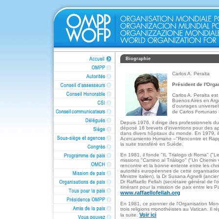
Biographie
Carlos A. Peralta
Président de l'Org
Carlos A. Peralta es
Buenos Aires en Argen
d'ouvrages universel
de Carlos Fortunato 
Depuis 1976, il dirige des professionnels du
déposé 16 brevets d'inventions pour des app
dans divers hôpitaux du monde. En 1979, il f
Acercamiento Humano –"Rencontre et Rappr
la suite transféré en Suède.
En 1981, il fonde "IL Trialogo di Roma" ("Le
missions "Camino al Triálogo" ("Un Chemin v
rencontre et la bonne entente entre les chré
autorités européennes de cette organisation,
Ministre italien), la Dr Susana Agnelli (ancie
Dr Raffaello Fellah (secrétaire général de 
itinérant pour la mission de paix entre les Pa
www.raffaellofellah.org
En 1981, ce pionnier de l'Organisation Mond
trois religions monothéistes au Vatican. Il r
Voir ici
la suite.