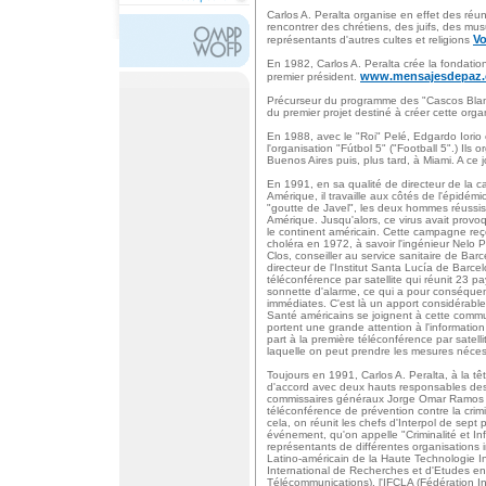
Carlos A. Peralta organise en effet des réuni
rencontrer des chrétiens, des juifs, des m
Vo
représentants d'autres cultes et religions
En 1982, Carlos A. Peralta crée la fondatio
www.mensajesdepaz.
premier président.
Précurseur du programme des "Cascos Blanc
du premier projet destiné à créer cette orga
En 1988, avec le "Roi" Pelé, Edgardo Iorio 
l'organisation "Fútbol 5" ("Football 5".) Il
Buenos Aires puis, plus tard, à Miami. A ce j
En 1991, en sa qualité de directeur de la c
Amérique, il travaille aux côtés de l'épidém
"goutte de Javel", les deux hommes réussiss
Amérique. Jusqu'alors, ce virus avait prov
le continent américain. Cette campagne reçoi
choléra en 1972, à savoir l'ingénieur Nelo 
Clos, conseiller au service sanitaire de Bar
directeur de l'Institut Santa Lucía de Barc
téléconférence par satellite qui réunit 23 p
sonnette d'alarme, ce qui a pour conséqu
immédiates. C'est là un apport considérable 
Santé américains se joignent à cette communi
portent une grande attention à l'information
part à la première téléconférence par satell
laquelle on peut prendre les mesures néces
Toujours en 1991, Carlos A. Peralta, à la t
d'accord avec deux hauts responsables des s
commissaires généraux Jorge Omar Ramos e
téléconférence de prévention contre la crim
cela, on réunit les chefs d'Interpol de sept 
événement, qu'on appelle "Criminalité et In
représentants de différentes organisations in
Latino-américain de la Haute Technologie In
International de Recherches et d'Etudes en 
Télécommunications), l'IFCLA (Fédération In