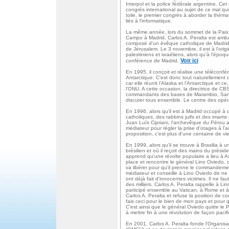
Interpol et la police fédérale argentine. C
congrès international au sujet de ce mal qui
toile, le premier congrès à aborder la théma
liés à l'informatique.
La même année, lors du sommet de la Paix s
Campo à Madrid, Carlos A. Peralta est amb
composé d'un évêque catholique de Madrid,
de Jérusalem. Le 3 novembre, il est à l'orig
palestiniens et israéliens, alors qu'à l'époq
Voir ici
conférence de Madrid.
En 1995, il conçoit et réalise une téléconfére
Antarctique. C'est donc tout naturellement 
car elle réunit l'Alaska et l'Antarctique et 
l'ONU. A cette occasion, la directrice de C
commandants des bases de Marambio, San M
discuter tous ensemble. Le centre des opéra
En 1996, alors qu'il est à Madrid occupé à
catholiques, des rabbins juifs et des imams
Juan Luís Cipriani, l'archevêque du Pérou au
médiateur pour régler la prise d'otages à 
proposition, c'est plus d'une centaine de v
En 1999, alors qu'il se trouve à Brasilia 
brésilien et où il reçoit des mains du prés
apprend qu'une révolte populaire a lieu à 
place et rencontre le général Lino Oviedo, q
va libérer pour qu'il prenne le commandement
médiateur et conseille à Lino Oviedo de ne 
ont déjà fait d'innocentes victimes. Il ne fa
des milliers. Carlos A. Peralta rappelle à Lin
participé ensemble au Vatican, à Rome et à
Carlos A. Peralta et refuse la position de co
fais ceci pour le bien de mon pays et pour 
C'est ainsi que le général Oviedo quitte le
à mettre fin à une révolution de façon pacif
En 2001, Carlos A. Peralta fonde l'Organi