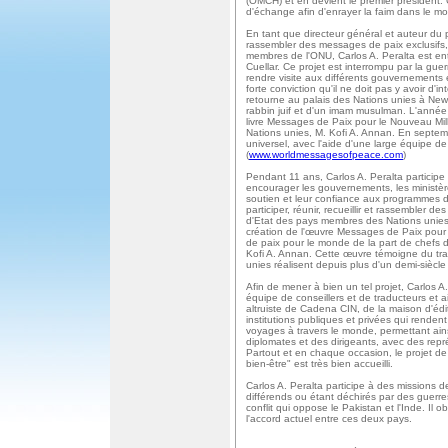
(OMCH) et en devient le premier président.
d'échange afin d'enrayer la faim dans le m
En tant que directeur général et auteur du pr
rassembler des messages de paix exclusifs, 
membres de l'ONU, Carlos A. Peralta est ent
Cuellar. Ce projet est interrompu par la gue
rendre visite aux différents gouvernements e
forte conviction qu'il ne doit pas y avoir d'i
retourne au palais des Nations unies à Ne
rabbin juif et d'un imam musulman. L'année 
livre Messages de Paix pour le Nouveau Mill
Nations unies, M. Kofi A. Annan. En septem
universel, avec l'aide d'une large équipe de
(
www.worldmessagesofpeace.com
)
Pendant 11 ans, Carlos A. Peralta partici
encourager les gouvernements, les ministère
soutien et leur confiance aux programmes de
participer, réunir, recueillir et rassembler
d'Etat des pays membres des Nations unies. 
création de l'œuvre Messages de Paix pour
de paix pour le monde de la part de chefs 
Kofi A. Annan. Cette œuvre témoigne du trav
unies réalisent depuis plus d'un demi-siècl
Afin de mener à bien un tel projet, Carlos 
équipe de conseillers et de traducteurs et a
altruiste de Cadena CIN, de la maison d'édi
institutions publiques et privées qui rende
voyages à travers le monde, permettant ains
diplomates et des dirigeants, avec des repré
Partout et en chaque occasion, le projet de
bien-être" est très bien accueilli.
Carlos A. Peralta participe à des missions
différends ou étant déchirés par des guerre
conflit qui oppose le Pakistan et l'Inde. Il o
l'accord actuel entre ces deux pays.