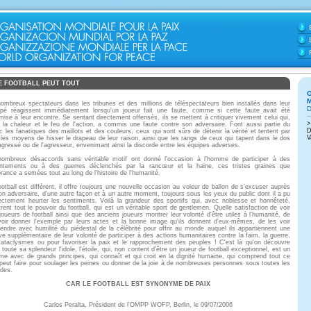
E FOOTBALL PEUT TOUT
ombreux spectateurs dans les tribunes et des millions de téléspectateurs bien installés dans leur
pé réagissent immédiatement lorsqu'un joueur fait une faute, comme si cette faute avait été
ise à leur encontre. Se sentant directement offensés, ils se mettent à critiquer vivement celui qui,
 la chaleur et le feu de l'action, a commis une faute contre son adversaire. Font aussi partie du
ic les fanatiques des maillots et des couleurs, ceux qui sont sûrs de détenir la vérité et tentent par
 les moyens de hisser le drapeau de leur raison, ainsi que les rangs de ceux qui tapent dans le dos
'agressé ou de l'agresseur, envenimant ainsi la discorde entre les équipes adverses.
ombreux désaccords sans véritable motif ont donné l'occasion à l'homme de participer à des
ontements ou à des guerres déclenchés par la rancœur et la haine, ces tristes graines que
norance a semées tout au long de l'histoire de l'humanité.
ootball est différent, il offre toujours une nouvelle occasion au voleur de ballon de s'excuser auprès
on adversaire, d'une autre façon et à un autre moment, toujours sous les yeux du public dont il a pu
rectement heurter les sentiments. Voilà la grandeur des sportifs qui, avec noblesse et honnêteté,
rent tout le pouvoir du football, qui est un véritable sport de gentlemen. Quelle satisfaction de voir
joueurs de football ainsi que des anciens joueurs montrer leur volonté d'être utiles à l'humanité, de
voir donner l'exemple par leurs actes et la bonne image qu'ils donnent d'eux-mêmes, de les voir
endre avec humilité du piédestal de la célébrité pour offrir au monde auquel ils appartiennent une
ve supplémentaire de leur volonté de participer à des actions humanitaires contre la faim, la guerre,
cataclysmes ou pour favoriser la paix et le rapprochement des peuples ! C'est là qu'on découvre
 toute sa splendeur l'idole, l'étoile, qui, non content d'être un joueur de football exceptionnel, est un
e avec de grands principes, qui connaît et qui croit en la dignité humaine, qui comprend tout ce
l peut faire pour soulager les peines ou donner de la joie à de nombreuses personnes sous toutes les
udes.
CAR LE FOOTBALL EST SYNONYME DE PAIX
Carlos Peralta, Président de l'OMPP WOFP, Berlin, le 09/07/2006