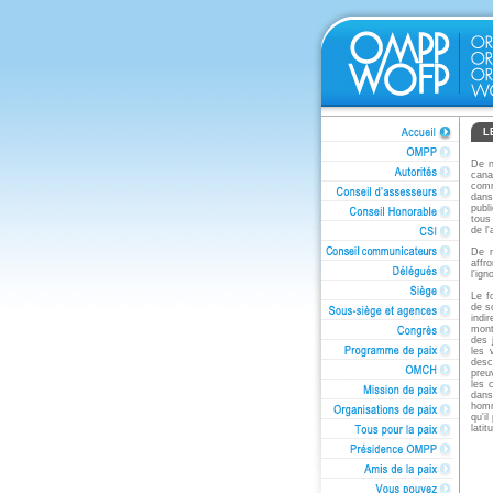
L
De n
cana
comm
dans
publ
tous
de l
De n
affr
l'ig
Le f
de s
indi
mont
des 
les 
desc
preu
les 
dans
homm
qu'i
latit