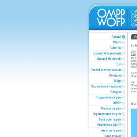
A
La f
L'Am
CSI
du s
pers
popu
fero
Il e
l'OM
La d
l'Or
la p
effo
Wor