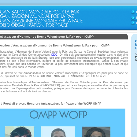
mbassadeur d'Honneur de Bonne Volonté pour la Paix pour l'OMPP
onction d'Ambassadeur d'Honneur de Bonne Volonté pour la Paix pour l'OMPP
bassadeur d'Honneur de Bonne Volonté pour la Paix est élu par le Conseil Supérieur Inter religieux
et par le Conseil des Communicateurs
CDC
. On élit soit une personnalité notoire dans le domaine
port, du spectacle ou de la littérature, soit une personnalité reconnue au niveau international. Cette
onne se doit d'être exemplaire, intègre et dotée de principes inébranlables. Grâce à son image
laire, il faut que ses actions en faveur de la paix deviennent des exemples qui seront suivis et qui
nt des émules dans le monde entier.
st du devoir de tout Ambassadeur de Bonne Volonté d'accepter et d'appliquer les principes de base de
PP, qui sont de dire NON A LA GUERRE, NON AU TERRORISME et OUI A LA VIE.
istinction honorifique d'Ambassadeur d'Honneur de Bonne Volonté pour la Paix décernée par
ganisation Mondiale Pour la Paix (OMPP-WOFP) permettra à chaque personnalité élue de prouver que
aix n'est pas l'apanage d'un petit nombre, puisque pour l'assurer de façon permanente, il faudra les
rts et la bonne volonté de tout un chacun.
ld Football players Honorary Ambassadors for Peace of the WOFP-OMPP