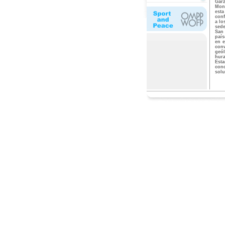
Gar
Mong
esta
conf
a lo
sede
San 
país
en e
conv
geó
hura
Esta
con
solu