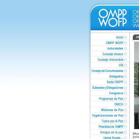
I
(Mon
cola