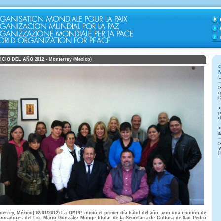
NICIO DEL AÑO 2012 - Monterrey (Mexico)
terrey, México) 02/01/2012) La OMPP, inició el primer día hábil del año, con una reunión de
boradores del Lic. Mario González Monge titular de la Secretaria de Cultura de San Pedro