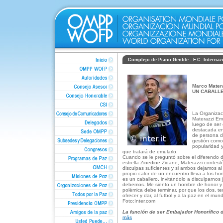
Complejo de Piano Gentile - F.C. Internazi
Marco Mater
UN CABALLE
La Organizac
Materazzi Em
luego de ser 
destacada en 
de persona de
gestión como
popularidad y
que tratará de emularlo.
Cuando se le preguntó sobre el diferendo de
estrella Zinedine Zidane, Materazzi contestó
disculpas suficientes y si ambos dejamos al 
propio calor de un encuentro lleva a los ho
es un caballero, invitándolo a disculparnos
debemos. Me siento un hombre de honor y Z
polémica debe terminar, por que los dos, 
ofrecer y dar, al futbol y a la paz en el mun
Foto:Inter.com
La función de ser Embajador Honorífico 
más