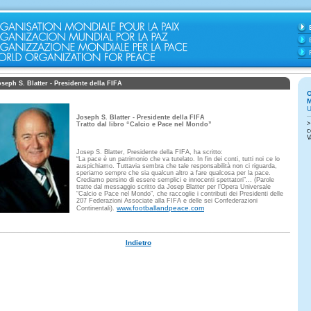
oseph S. Blatter - Presidente della FIFA
Joseph S. Blatter - Presidente della FIFA
Tratto dal libro “Calcio e Pace nel Mondo”
Josep S. Blatter, Presidente della FIFA, ha scritto:
“La pace è un patrimonio che va tutelato. In fin dei conti, tutti noi ce lo
auspichiamo. Tuttavia sembra che tale responsabilità non ci riguarda,
speriamo sempre che sia qualcun altro a fare qualcosa per la pace.
Crediamo persino di essere semplici e innocenti spettatori”... (Parole
tratte dal messaggio scritto da Josep Blatter per l’Opera Universale
“Calcio e Pace nel Mondo”, che raccoglie i contributi dei Presidenti delle
207 Federazioni Associate alla FIFA e delle sei Confederazioni
www.footballandpeace.com
Continentali).
Indietro